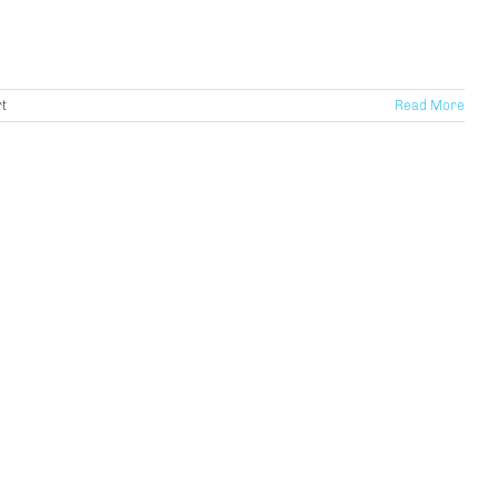
für
t
Read More
Palucca,
Spurensuche