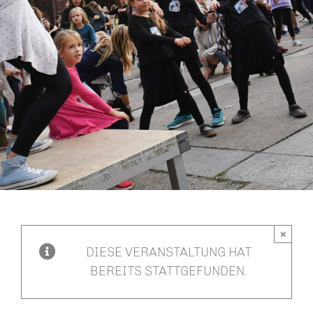
– Fachtage / Qualifizierung
– Aktivitäten Übersicht
Kontakt & Partner
Fachstelle Tanz
Newsletter
Impressum
Datenschutz
×
DIESE VERANSTALTUNG HAT
BEREITS STATTGEFUNDEN.